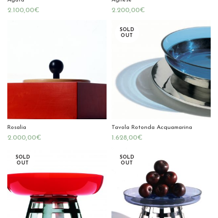
Agata
Agnese
€
€
SOLD
OUT
Rosalia
Tavola Rotonda Acquamarina
€
€
SOLD
SOLD
OUT
OUT