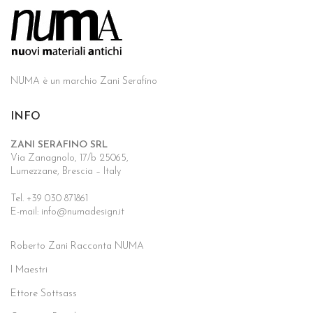
NUMA è un marchio Zani Serafino
INFO
ZANI SERAFINO SRL
Via Zanagnolo, 17/b 25065,
Lumezzane, Brescia – Italy
Tel. +39 030 871861
E-mail: info@numadesign.it
Roberto Zani Racconta NUMA
I Maestri
Ettore Sottsass