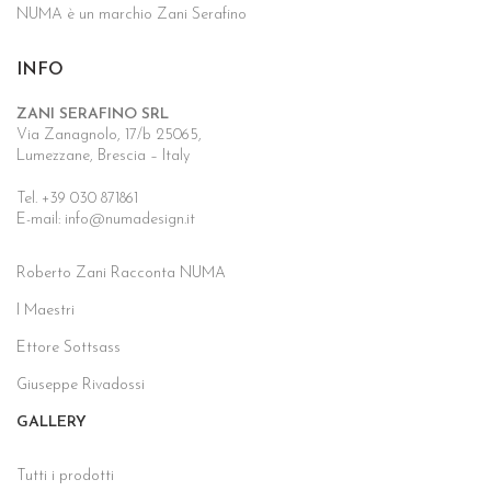
NUMA è un marchio Zani Serafino
INFO
ZANI SERAFINO SRL
Via Zanagnolo, 17/b 25065,
Lumezzane, Brescia – Italy
Tel. +39 030 871861
E-mail: info@numadesign.it
Roberto Zani Racconta NUMA
I Maestri
Ettore Sottsass
Giuseppe Rivadossi
GALLERY
Tutti i prodotti