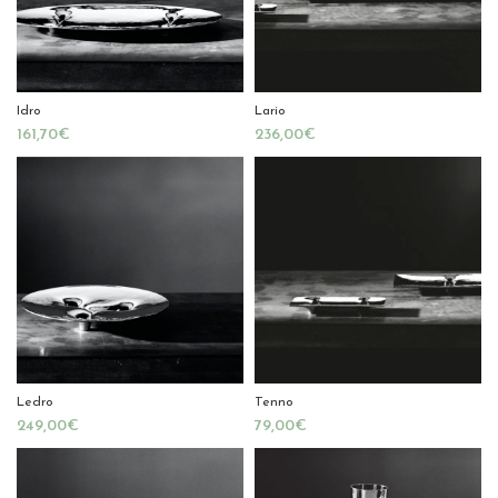
Idro
Lario
€
€
Ledro
Tenno
€
€