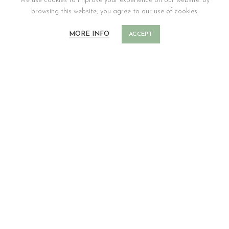
We use cookies to improve your experience on our website. By
browsing this website, you agree to our use of cookies.
Cosma e Damiano
Didone
€
€
MORE INFO
ACCEPT
Lucillo
Plutone
€
€
SOLD
OUT