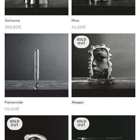
Giuturna
Nisa
€
€
SOLD
OUT
Parmenide
Aleppo
€
SOLD
SOLD
OUT
OUT