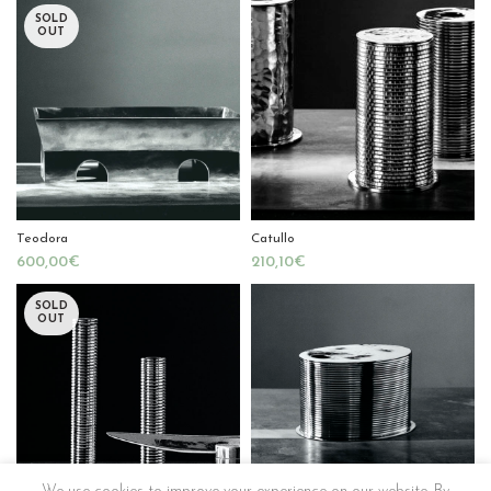
SOLD
OUT
Teodora
Catullo
€
€
SOLD
OUT