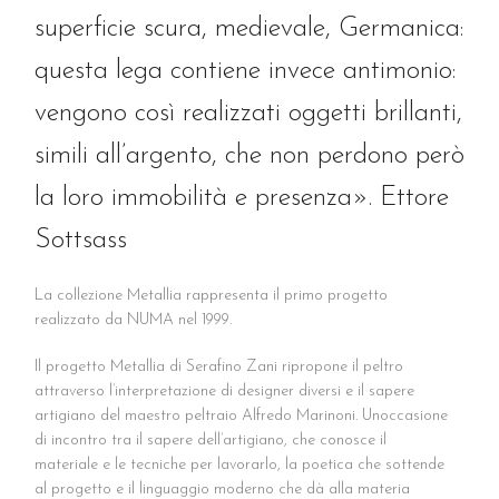
superficie scura, medievale, Germanica:
questa lega contiene invece antimonio:
vengono così realizzati oggetti brillanti,
simili all’argento, che non perdono però
la loro immobilità e presenza». Ettore
Sottsass
La collezione Metallia rappresenta il primo progetto
realizzato da NUMA nel 1999.
Il progetto Metallia di Serafino Zani ripropone il peltro
attraverso l’interpretazione di designer diversi e il sapere
artigiano del maestro peltraio Alfredo Marinoni. Unoccasione
di incontro tra il sapere dell’artigiano, che conosce il
materiale e le tecniche per lavorarlo, la poetica che sottende
al progetto e il linguaggio moderno che dà alla materia