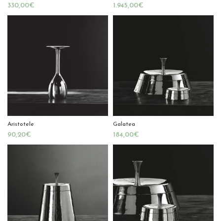
€
€
Aristotele
Galatea
€
€