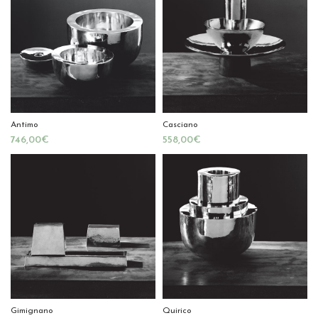
Antimo
Casciano
€
€
Gimignano
Quirico