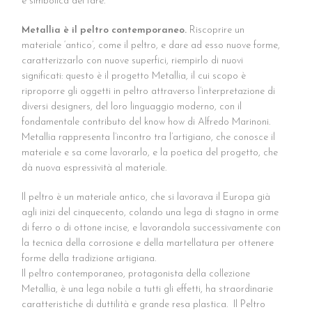
e simbolica del fare.
Metallia è il peltro contemporaneo.
Riscoprire un
materiale ‘antico’, come il peltro, e dare ad esso nuove forme,
caratterizzarlo con nuove superfici, riempirlo di nuovi
significati: questo è il progetto Metallia, il cui scopo è
riproporre gli oggetti in peltro attraverso l’interpretazione di
diversi designers, del loro linguaggio moderno, con il
fondamentale contributo del know how di Alfredo Marinoni.
Metallia rappresenta l’incontro tra l’artigiano, che conosce il
materiale e sa come lavorarlo, e la poetica del progetto, che
dà nuova espressività al materiale.
Il peltro è un materiale antico, che si lavorava il Europa già
agli inizi del cinquecento, colando una lega di stagno in orme
di ferro o di ottone incise, e lavorandola successivamente con
la tecnica della corrosione e della martellatura per ottenere
forme della tradizione artigiana.
Il peltro contemporaneo, protagonista della collezione
Metallia, è una lega nobile a tutti gli effetti, ha straordinarie
caratteristiche di duttilità e grande resa plastica.
Il Peltro