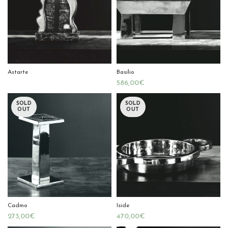
Astarte
Basilio
€
SOLD
SOLD
OUT
OUT
Cadmo
Iside
€
€