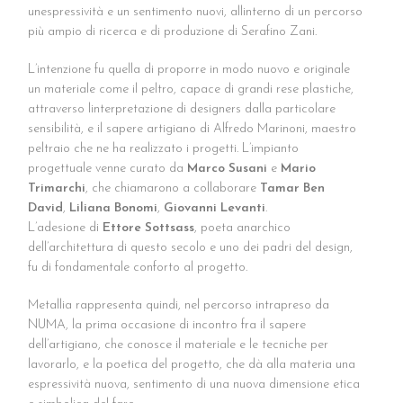
unespressività e un sentimento nuovi, allinterno di un percorso
più ampio di ricerca e di produzione di Serafino Zani.
L’intenzione fu quella di proporre in modo nuovo e originale
un materiale come il peltro, capace di grandi rese plastiche,
attraverso linterpretazione di designers dalla particolare
sensibilità, e il sapere artigiano di Alfredo Marinoni, maestro
peltraio che ne ha realizzato i progetti. L’impianto
progettuale venne curato da
Marco Susani
e
Mario
Trimarchi
, che chiamarono a collaborare
Tamar Ben
David
,
Liliana Bonomi
,
Giovanni Levanti
.
L’adesione di
Ettore Sottsass
, poeta anarchico
dell’architettura di questo secolo e uno dei padri del design,
fu di fondamentale conforto al progetto.
Metallia rappresenta quindi, nel percorso intrapreso da
NUMA, la prima occasione di incontro fra il sapere
dell’artigiano, che conosce il materiale e le tecniche per
lavorarlo, e la poetica del progetto, che dà alla materia una
espressività nuova, sentimento di una nuova dimensione etica