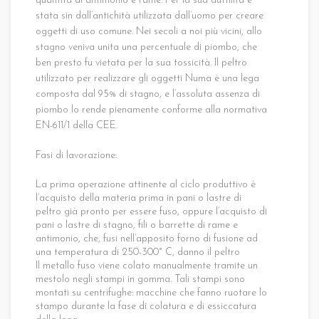
quantità di antimonio e rame. Per la sua duttilità è
stata sin dall’antichità utilizzata dall’uomo per creare
oggetti di uso comune. Nei secoli a noi più vicini, allo
stagno veniva unita una percentuale di piombo, che
ben presto fu vietata per la sua tossicità. Il peltro
utilizzato per realizzare gli oggetti Numa è una lega
composta dal 95% di stagno, e l’assoluta assenza di
piombo lo rende pienamente conforme alla normativa
EN-611/1 della CEE.
Fasi di lavorazione:
La prima operazione attinente al ciclo produttivo è
l’acquisto della materia prima in pani o lastre di
peltro già pronto per essere fuso, oppure l’acquisto di
pani o lastre di stagno, fili o barrette di rame e
antimonio, che, fusi nell’apposito forno di fusione ad
una temperatura di 250-300° C, danno il peltro
Il metallo fuso viene colato manualmente tramite un
mestolo negli stampi in gomma. Tali stampi sono
montati su centrifughe: macchine che fanno ruotare lo
stampo durante la fase di colatura e di essiccatura