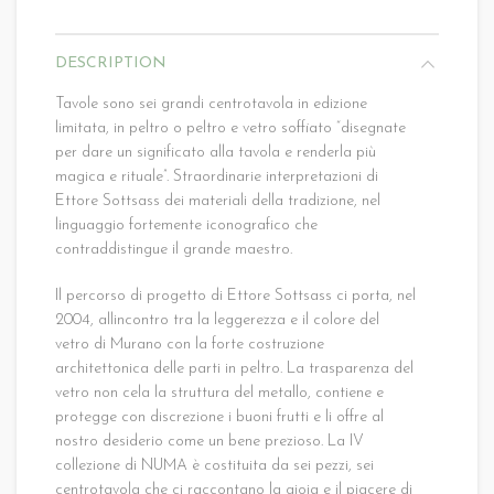
DESCRIPTION
Tavole sono sei grandi centrotavola in edizione
limitata, in peltro o peltro e vetro soffiato “disegnate
per dare un significato alla tavola e renderla più
magica e rituale”. Straordinarie interpretazioni di
Ettore Sottsass dei materiali della tradizione, nel
linguaggio fortemente iconografico che
contraddistingue il grande maestro.
Il percorso di progetto di Ettore Sottsass ci porta, nel
2004, allincontro tra la leggerezza e il colore del
vetro di Murano con la forte costruzione
architettonica delle parti in peltro. La trasparenza del
vetro non cela la struttura del metallo, contiene e
protegge con discrezione i buoni frutti e li offre al
nostro desiderio come un bene prezioso. La IV
collezione di NUMA è costituita da sei pezzi, sei
centrotavola che ci raccontano la gioia e il piacere di