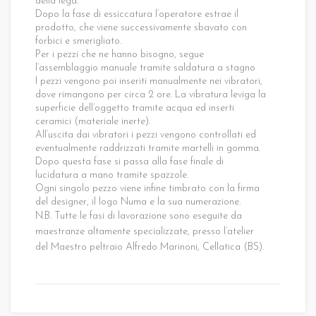
della lega.
Dopo la fase di essiccatura l’operatore estrae il
prodotto, che viene successivamente sbavato con
forbici e smerigliato.
Per i pezzi che ne hanno bisogno, segue
l’assemblaggio manuale tramite saldatura a stagno
I pezzi vengono poi inseriti manualmente nei vibratori,
dove rimangono per circa 2 ore. La vibratura leviga la
superficie dell’oggetto tramite acqua ed inserti
ceramici (materiale inerte).
All’uscita dai vibratori i pezzi vengono controllati ed
eventualmente raddrizzati tramite martelli in gomma.
Dopo questa fase si passa alla fase finale di
lucidatura a mano tramite spazzole.
Ogni singolo pezzo viene infine timbrato con la firma
del designer, il logo Numa e la sua numerazione.
N.B. Tutte le fasi di lavorazione sono eseguite da
maestranze altamente specializzate, presso l’atelier
del Maestro peltraio Alfredo Marinoni, Cellatica (BS).