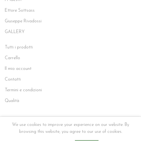
Ettore Sottsass
Giuseppe Rivadossi
GALLERY
Tutti i prodotti
Carrello
Il mio account
Contatti
Termini e condizioni
Qualità
We use cookies to improve your experience on our website. By
2020 ZANI SERAFINO S.R.L. - P.IVA 00600770986 - C.F. 01081200170 - Via
Zanagnolo, 17/B 25066, Lumezzane (BS)
browsing this website, you agree to our use of cookies.
Privacy policy
-
cookie law