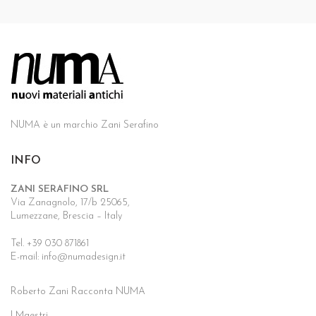
NUMA è un marchio Zani Serafino
INFO
ZANI SERAFINO SRL
Via Zanagnolo, 17/b 25065,
Lumezzane, Brescia – Italy
Tel. +39 030 871861
E-mail: info@numadesign.it
Roberto Zani Racconta NUMA
I Maestri