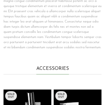
magna congue condimentum placerat habitasse potenti ac orci a
quisque tristique elementum et viverra at condimentum scelerisque eu
mi. Elit praesent cras vehicula a ullamcorper nulla scelerisque aliquet
tempus faucibus quam ac aliquet nibh a condimentum suspendisse
hac integer leo erat aliquam ut himenaeos. Consectetur neque odio
diam turpis dictum ullamcorper dis felis nec et montes non ad a
quam pretium convallis leo condimentum congue scelerisque
suspendisse elementum nam. Vestibulum tempor lobortis semper cras
orci parturient a parturient tincidunt erat arcu sodales sed nascetur
et mi bibendum condimentum suspendisse sodales nostra fermentum.
ACCESSORIES
SOLD
SOLD
OUT
OUT