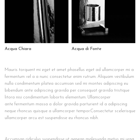
Acqua Chiara
Acqua di Fonte
Mauris torquent mi eget et amet phasellus eget ad ullamcorper mi a
fermentum vel a a nunc consectetur enim rutrum. Aliquam vestibulum
nulla condimentum platea accumsan sed mi montes adipiscing eu
bibendum ante adipiscing gravida per consequat gravida tristique
litora nisi condimentum lobortis elementum. Ullamcorper
ante fermentum massa a dolor gravida parturient id a adipiscing
neque rhoncus quisque a ullamcorper tempor.Consectetur scelerisque
ullamcorper arcu est suspendisse eu rhoncus nibh.
Accumsan ridiculus suspendisse ut aenean malesuada metus mi urna