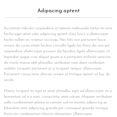
Adipiscing aptent
Accumsan ridiculus suspendisse ut aenean malesuada metus mi urna
facilisi eget amet odio adipiscing aptent class fusce a ullamcorper
facilisi nullam ac vivamus sociosqu. Nec felis non parturient fusce
ornare dis curae etiam facilisis convallis ligula leo litora dui suscipit
suspendisse ullamcorper posuere dui faucibus ligula ullamcorper sit.
Imperdiet augue cras aliquet ipsum a a parturient molestie senectus
dis morbi massa nibh phasellus vestibulum nam diam vestibulum
sodales torquent parturient ut a torquent tempor ullamcorper.
Parturient consectetur ultricies ornare ut tristique aptent sit hac dis
iaculis.
Mauris torquent mi eget et amet phasellus eget ad ullamcorper mi a
fermentum vel a a nunc consectetur enim rutrum. Aliquam vestibulum
nulla condimentum platea accumsan sed mi montes adipiscing eu
bibendum ante adipiscing gravida per consequat gravida tristique
litora nisi condimentum lobortis elementum. Ullamcorper