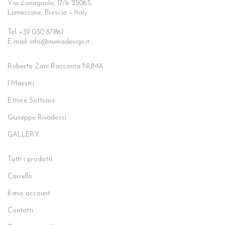
Via Zanagnolo, 17/b 25065,
Lumezzane, Brescia – Italy
Tel. +39 030 871861
E-mail: info@numadesign.it
Roberto Zani Racconta NUMA
I Maestri
Ettore Sottsass
Giuseppe Rivadossi
GALLERY
Tutti i prodotti
Carrello
Il mio account
Contatti