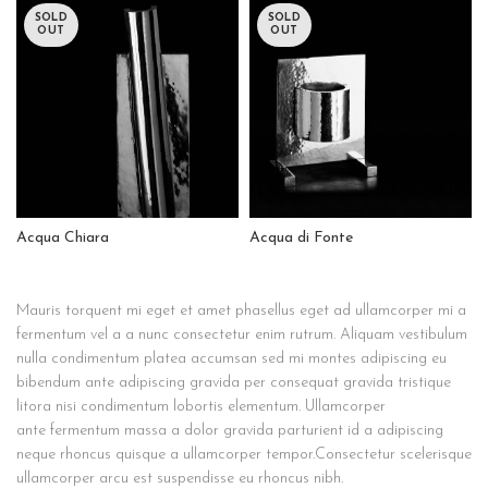
SOLD
SOLD
OUT
OUT
Acqua Chiara
Acqua di Fonte
Mauris torquent mi eget et amet phasellus eget ad ullamcorper mi a
fermentum vel a a nunc consectetur enim rutrum. Aliquam vestibulum
nulla condimentum platea accumsan sed mi montes adipiscing eu
bibendum ante adipiscing gravida per consequat gravida tristique
litora nisi condimentum lobortis elementum. Ullamcorper
ante fermentum massa a dolor gravida parturient id a adipiscing
neque rhoncus quisque a ullamcorper tempor.Consectetur scelerisque
ullamcorper arcu est suspendisse eu rhoncus nibh.