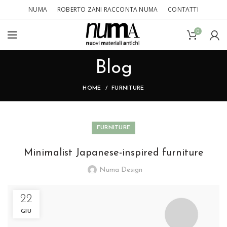
NUMA
ROBERTO ZANI RACCONTA NUMA
CONTATTI
0
Blog
HOME
FURNITURE
FURNITURE
Minimalist Japanese-inspired furniture
Numa Design
22
GIU