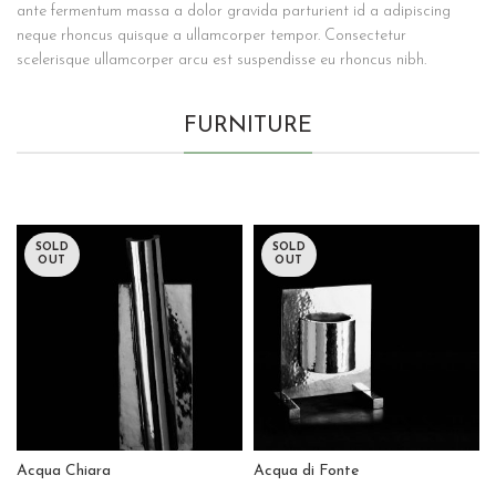
ante fermentum massa a dolor gravida parturient id a adipiscing
neque rhoncus quisque a ullamcorper tempor. Consectetur
scelerisque ullamcorper arcu est suspendisse eu rhoncus nibh.
FURNITURE
SOLD
SOLD
OUT
OUT
Acqua Chiara
Acqua di Fonte