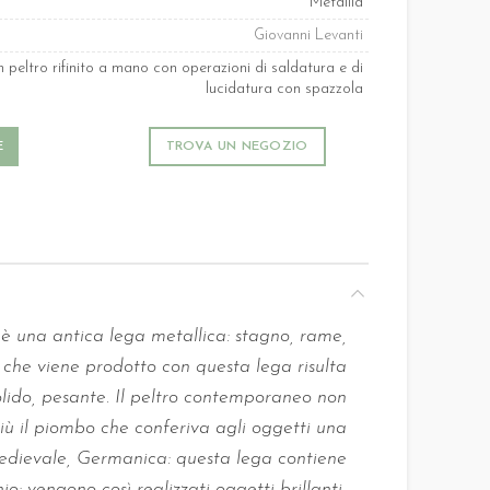
Metallia
Giovanni Levanti
n peltro rifinito a mano con operazioni di saldatura e di
lucidatura con spazzola
E
TROVA UN NEGOZIO
o è una antica lega metallica: stagno, rame,
che viene prodotto con questa lega risulta
olido, pesante. Il peltro contemporaneo non
iù il piombo che conferiva agli oggetti una
medievale, Germanica: questa lega contiene
o: vengono così realizzati oggetti brillanti,