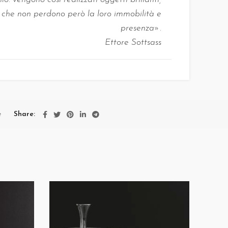
o, che non perdono però la loro immobilità e
presenza».
Ettore Sottsass
temporaneo.
Riscoprire un materiale ‘antico’, come il
forme, caratterizzarlo con nuove superfici, riempirlo
il progetto Metallia, il cui scopo è riproporre gli
’interpretazione di diversi designers, del loro
fondamentale contributo del know how di
Alfredo
e
Share
ta l’incontro tra l’artigiano, che conosce il
o, e la poetica del progetto, che dà nuova
ico
, che si lavorava il Europa già agli inizi del
 di stagno in orme di ferro o di ottone incise, e
con la tecnica della corrosione e della martellatura
izione artigiana. Il peltro contemporaneo,
Metallia, è una lega nobile a tutti gli effetti, ha
di duttilità e grande resa plastica.
Il Peltro