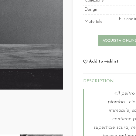
Collezione
Design
Fusione i
Materiale
ACQUISTA ONLIN
Add to wishlist
DESCRIPTION
«Il peltr
piombo… ciò 
immobile, s
contiene p
superficie scura, 
invece antimoni