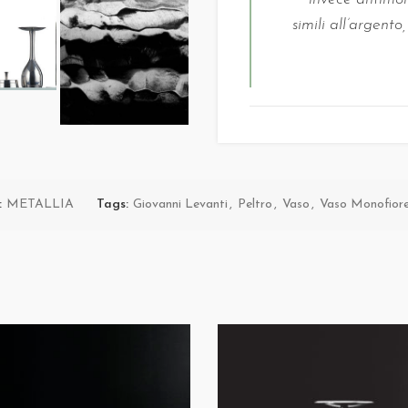
simili all’argent
METALLIA è il peltro con
peltro, e dare ad esso nuove 
di nuovi significati: questo è 
oggetti in peltro attraverso l
linguaggio moderno, con il 
:
METALLIA
Tags:
Giovanni Levanti
,
Peltro
,
Vaso
,
Vaso Monofior
Marinoni
.
Metallia rappresen
materiale e sa come lavorarl
espressività al materiale.
Il peltro è
un materiale ant
cinquecento, colando una lega
lavorandola successivamente 
per ottenere forme della trad
protagonista della collezione 
straordinarie caratteristiche 