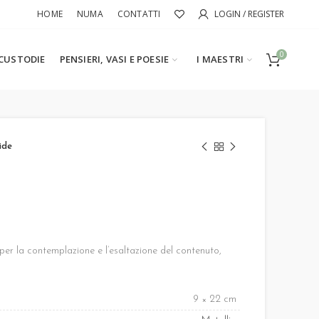
HOME
NUMA
CONTATTI
LOGIN / REGISTER
0
CUSTODIE
PENSIERI, VASI E POESIE
I MAESTRI
ide
er la contemplazione e l’esaltazione del contenuto,
9 × 22 cm