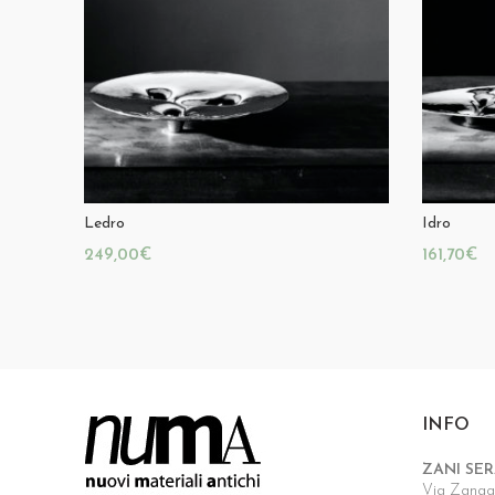
Ledro
Idro
€
€
INFO
ZANI SER
Via Zanagn