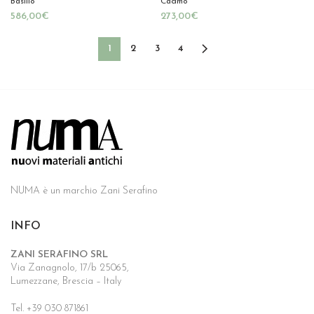
Basilio
Cadmo
€
€
1
2
3
4
NUMA è un marchio Zani Serafino
INFO
ZANI SERAFINO SRL
Via Zanagnolo, 17/b 25065,
Lumezzane, Brescia – Italy
Tel. +39 030 871861