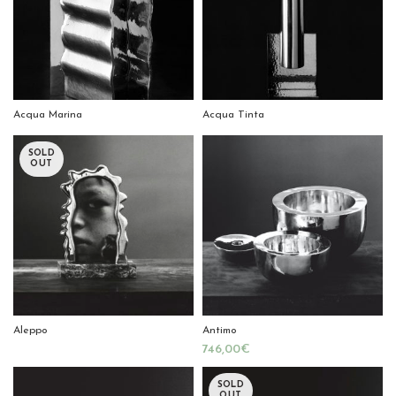
Acqua Marina
Acqua Tinta
SOLD
OUT
Aleppo
Antimo
€
SOLD
OUT