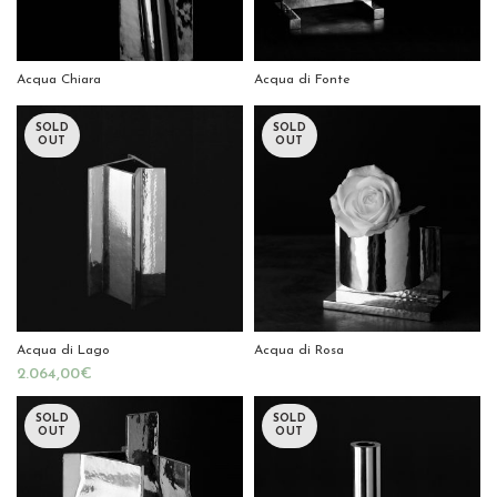
Acqua Chiara
Acqua di Fonte
SOLD
SOLD
OUT
OUT
Acqua di Lago
Acqua di Rosa
€
SOLD
SOLD
OUT
OUT