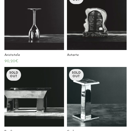
Aristotele
Astarte
€
SOLD
SOLD
OUT
OUT