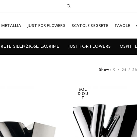
METALLIA
JUST FOR FLOWERS
SCATOLE SEGRETE
TAVOLE
RETE SILENZIOSE LACRIME
JUST FOR FLOWERS
OSPITI 
Show
9
24
36
SOL
D OU
T