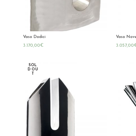
Vaso Dodici
Vaso Nov
€
SOL
D OU
T