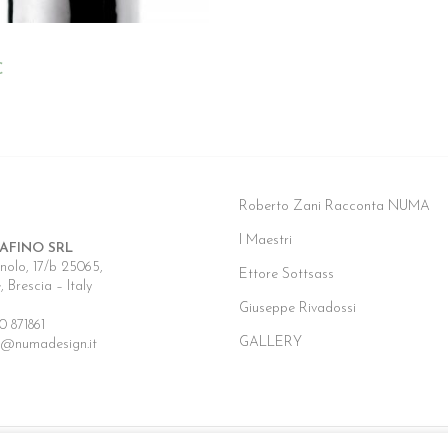
€
Roberto Zani Racconta NUMA
I Maestri
AFINO SRL
olo, 17/b 25065,
Ettore Sottsass
 Brescia – Italy
Giuseppe Rivadossi
0 871861
GALLERY
fo@numadesign.it