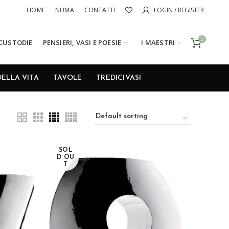
HOME
NUMA
CONTATTI
LOGIN / REGISTER
0
CUSTODIE
PENSIERI, VASI E POESIE
I MAESTRI
DELLA VITA
TAVOLE
TREDICIVASI
SOL
D OU
T