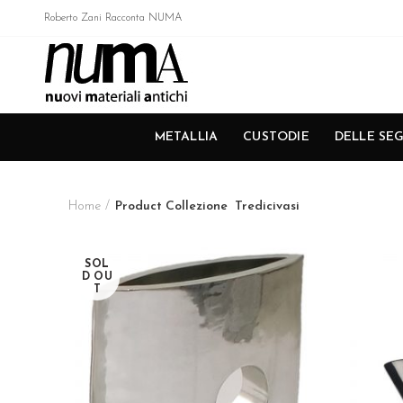
Roberto Zani Racconta NUMA
METALLIA
CUSTODIE
DELLE SEG
Home
Product Collezione
Tredicivasi
SOL
D OU
T