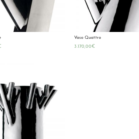
e
Vaso Quattro
€
€