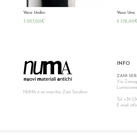
Vaso Undici
Vaso Uno
€
INFO
ZANI SER
Via Zanagn
Lumezzane,
NUMA è un marchio Zani Serafino
Tel. +39 03
E-mail: in