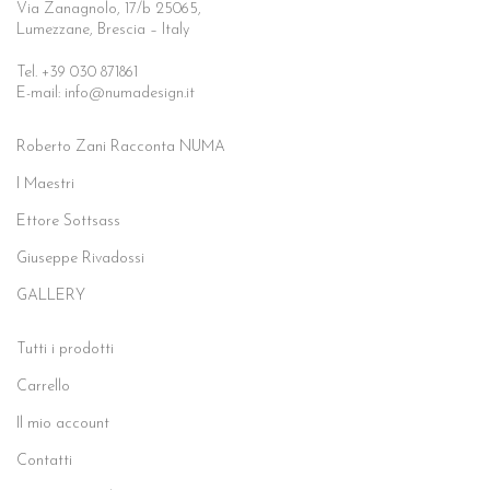
Via Zanagnolo, 17/b 25065,
Lumezzane, Brescia – Italy
Tel. +39 030 871861
E-mail: info@numadesign.it
Roberto Zani Racconta NUMA
I Maestri
Ettore Sottsass
Giuseppe Rivadossi
GALLERY
Tutti i prodotti
Carrello
Il mio account
Contatti