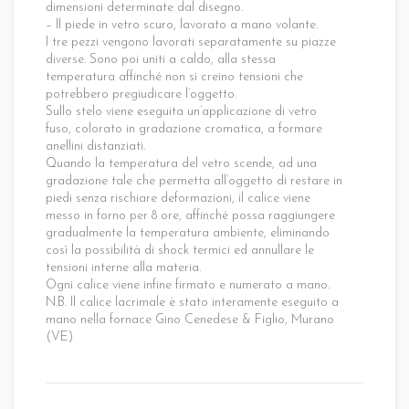
dimensioni determinate dal disegno.
– Il piede in vetro scuro, lavorato a mano volante.
I tre pezzi vengono lavorati separatamente su piazze
diverse. Sono poi uniti a caldo, alla stessa
temperatura affinché non si creino tensioni che
potrebbero pregiudicare l’oggetto.
Sullo stelo viene eseguita un’applicazione di vetro
fuso, colorato in gradazione cromatica, a formare
anellini distanziati.
Quando la temperatura del vetro scende, ad una
gradazione tale che permetta all’oggetto di restare in
piedi senza rischiare deformazioni, il calice viene
messo in forno per 8 ore, affinché possa raggiungere
gradualmente la temperatura ambiente, eliminando
così la possibilità di shock termici ed annullare le
tensioni interne alla materia.
Ogni calice viene infine firmato e numerato a mano.
N.B. Il calice lacrimale è stato interamente eseguito a
mano nella fornace Gino Cenedese & Figlio, Murano
(VE)