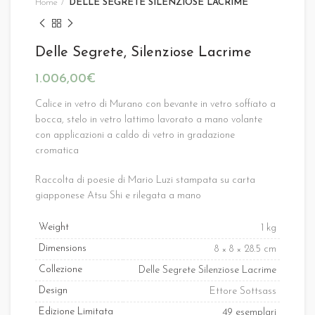
Home
DELLE SEGRETE SILENZIOSE LACRIME
Delle Segrete, Silenziose Lacrime
€
Calice in vetro di Murano con bevante in vetro soffiato a
bocca, stelo in vetro lattimo lavorato a mano volante
con applicazioni a caldo di vetro in gradazione
cromatica
Raccolta di poesie di Mario Luzi stampata su carta
giapponese Atsu Shi e rilegata a mano
Weight
1 kg
Dimensions
8 × 8 × 28.5 cm
Collezione
Delle Segrete Silenziose Lacrime
Design
Ettore Sottsass
Edizione Limitata
49 esemplari